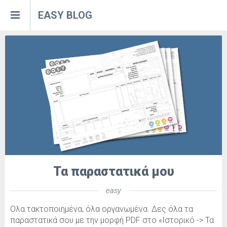
EASY BLOG
ain
ing
site
ephony
.gr
Τα παραστατικά μου
easy
Ολα τακτοποιημένα, όλα οργανωμένα. Δες όλα τα
παραστατικά σου με την μορφή PDF στο «Ιστορικό -> Τα