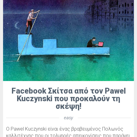
Facebook Σκίτσα από τον Pawel
Kuczynski που προκαλούν τη
σκέψη!
easy
O Pawel Kuczynski είναι ένας βραβευμένος Πολωνός
καλλιτέχνης που οι τολμηρές απεικονίσεις που παράγει