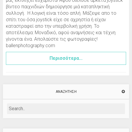
μας εκπλήξει ευχάριστα! Αφού διέλυσε αρκετά joystick
βίντεο παιχνιδιών δημιούργησε μιά καταπληκτική
συλλογή. Η λογική είναι τόσο απλή. Μάζεψε απο το
σπίτι του όσα joystick είχε σε αχρηστία ή είχαν
καταστραφεί απο την υπερβολική χρήση. Το
αποτέλεσμα: Μοναδικό, αφού αναμνήσεις και τέχνη
γίνονται ένα. Απολαύστε τις φωτογραφίες!
ballenphotography.com
Περισσότερα...
ΑΝΑΖΉΤΗΣΗ