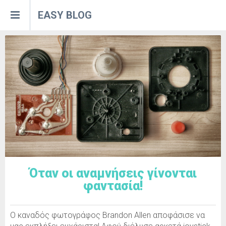
EASY BLOG
ain
ing
site
ephony
.gr
Όταν οι αναμνήσεις γίνονται
φαντασία!
Ο καναδός φωτογράφος Brandon Allen αποφάσισε να