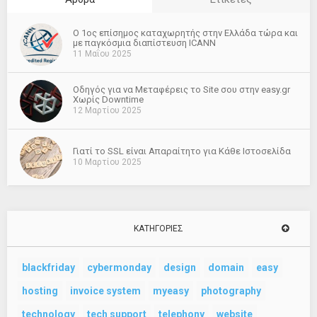
O 1ος επίσημος καταχωρητής στην Ελλάδα τώρα και
με παγκόσμια διαπίστευση ICANN
11 Μαΐου 2025
Οδηγός για να Μεταφέρεις το Site σου στην easy.gr
Χωρίς Downtime
12 Μαρτίου 2025
Γιατί το SSL είναι Απαραίτητο για Κάθε Ιστοσελίδα
10 Μαρτίου 2025
ΚΑΤΗΓΟΡΊΕΣ
blackfriday
cybermonday
design
domain
easy
hosting
invoice system
myeasy
photography
technology
tech support
telephony
website