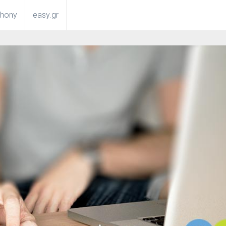
phony
easy.gr