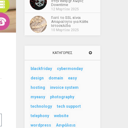
στην easy.gr Χωρίς
Downtime
12 Μαρτίου 2025
Γιατί το SSL είναι
Απαραίτητο για Κάθε
Ιστοσελίδα
10 Μαρτίου 2025
ΚΑΤΗΓΟΡΊΕΣ
blackfriday
cybermonday
design
domain
easy
hosting
invoice system
myeasy
photography
technology
tech support
telephony
website
wordpress
Ασφάλεια