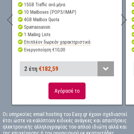
15GB Traffic ανά μήνα
10 Mailboxes (POP3/IMAP)
4GB Mailbox Quota
Spamassassin
1 Mailing Lists
Επιπλέον δωρεάν χαρακτηριστικά
Eνεργοποίηση
€
10
,
00
2 έτη
€182,59
6 μήνες
€54,20
Αγόρασέ το
1 χρόνος
€102,71
Οι υπηρεσίες email hosting του Easy.gr έχουν σχεδιαστεί
έτσι ώστε να καλύπτουν ειδικές ανάγκες και απαιτήσεις
ηλεκτρονικής αλληλογραφίας του απλού ιδιώτη αλλά και
της επιχείρησης ή του οργανισμού με εκατοντάδες