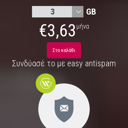
3
GB
6
€
3,63
μήνα
12
24
Στο καλάθι
48
Συνδύασέ το με easy antispam
100
500