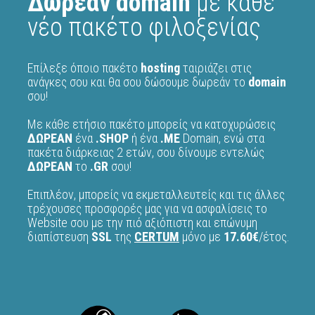
Δωρεάν domain
με κάθε
νέο πακέτο φιλοξενίας
Επίλεξε όποιο πακέτο
hosting
ταιριάζει στις
ανάγκες σου και θα σου δώσουμε δωρεάν το
domain
σου!
Με κάθε ετήσιο πακέτο μπορείς να κατοχυρώσεις
ΔΩΡΕΑΝ
ένα
.SHOP
ή ένα
.ME
Domain, ενώ στα
πακέτα διάρκειας 2 ετών, σου δίνουμε εντελώς
ΔΩΡΕΑΝ
το
.GR
σου!
Επιπλέον, μπορείς να εκμεταλλευτείς και τις άλλες
τρέχουσες προσφορές μας για να ασφαλίσεις το
Website σου με την πιό αξιόπιστη και επώνυμη
διαπίστευση
SSL
της
CERTUM
μόνο με
17.60€
/έτος.