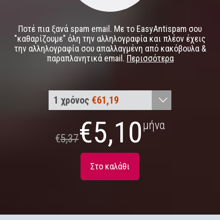
Ποτέ πια ξανά spam email. Με το EasyAntispam σου
"καθαρίζουμε" όλη την αλληλογραφία και πλέον έχεις
την αλληλογραφία σου απαλλαγμένη από κακόβουλα &
παραπλανητικά email.
Περισσότερα
1 χρόνος
€61,19
1 μήνας
€5,37
€
5,10
μήνα
€
5,37
3 μήνες
€16,10
6 μήνες
€32,21
Στο καλάθι
2 έτη
€115,95