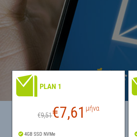
PLAN 1
€
7,61
μήνα
€
9,51
4GB SSD NVMe