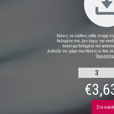
Θέλεις να νιώθεις κάθε στιγμή σί
δεδομένα σου; Δεν έχεις την υποδ
πολύτιμα δεδομένα του website
Διάλεξε τον χώρο που θέλεις κι άσε όλ
Περισσότ
3
6
€
3,6
12
24
Στο καλά
48