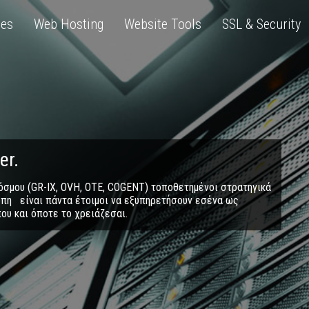
ces
Web Hosting
Website Tools
SSL & Security
er.
κόσμου (GR-IX, OVH, OTE, COGENT) τοποθετημένοι στρατηγικά
ώπη είναι πάντα έτοιμοι να εξυπηρετήσουν εσένα ως
ου και όποτε το χρειάζεσαι.