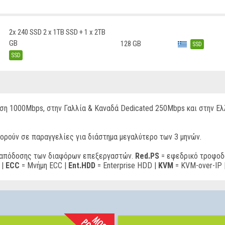
2x 240 SSD 2 x 1TB SSD + 1 x 2TB
GB
128 GB
SSD
SSD
ση 1000Mbps, στην Γαλλία & Καναδά Dedicated 250Mbps και στην Ελλ
ορούν σε παραγγελίες για διάστημα μεγαλύτερο των 3 μηνών.
ς απόδοσης των διαφόρων επεξεργαστών.
Red.PS
= εφεδρικό τροφοδ
 |
ECC
= Μνήμη ECC |
Ent.HDD
= Enterprise HDD |
KVM
= KVM-over-IP 