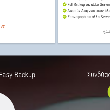
Full Backup σε άλλο Serve
Δωρεάν Διαγνωστικός έλ
Επαναφορά σε άλλο Serve
ήνα
€
1
Easy Backup
Συνδύασ