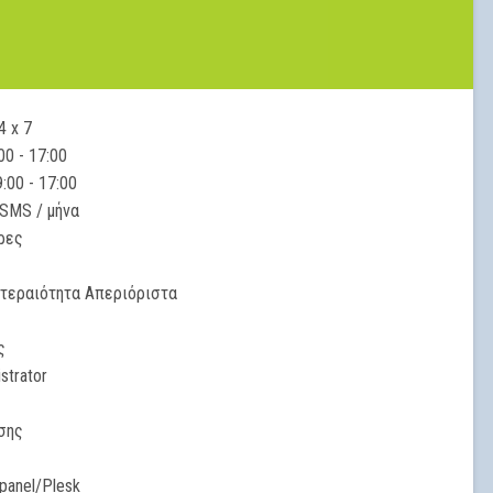
4 x 7
0 - 17:00
:00 - 17:00
 SMS / μήνα
ρες
οτεραιότητα Απεριόριστα
ς
strator
σης
panel/Plesk