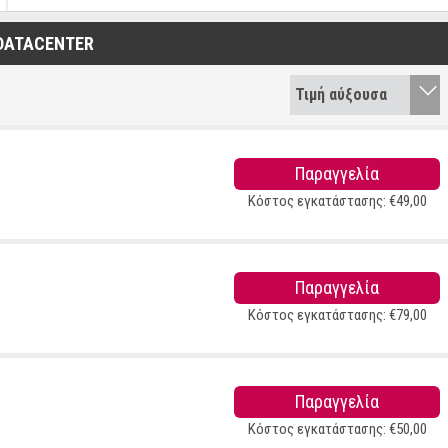
Όλες οι χώρες
DATACENTER
Καναδάς
Τιμή αύξουσα
Γερμανία
Τιμή φθίνουσα
Γαλλία
Παραγγελία
Φινλανδία
Κόστος εγκατάστασης:
€
49
,
00
Παραγγελία
Κόστος εγκατάστασης:
€
79
,
00
Παραγγελία
Κόστος εγκατάστασης:
€
50
,
00