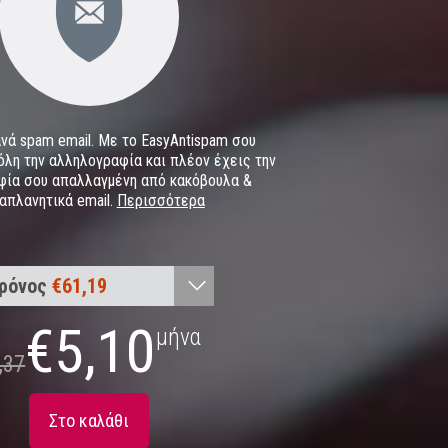
νά spam email. Με το EasyAntispam σου
όλη την αλληλογραφία και πλέον έχεις την
φία σου απαλλαγμένη από κακόβουλα &
απλανητικά email.
Περισσότερα
χρόνος
€61,19
μήνας
€5,37
€
5,10
μήνα
,37
μήνες
€16,10
μήνες
€32,21
Στο καλάθι
έτη
€115,95