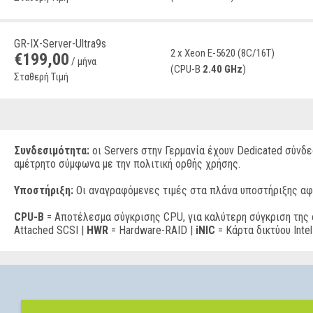
GR-IX-Server-Ultra9s
2 x Xeon E-5620 (8C/16T)
€
199
,
00
/ μήνα
(CPU-B
2.40 GHz
)
Σταθερή Τιμή
Συνδεσιμότητα:
οι Servers στην Γερμανία έχουν Dedicated σύνδε
αμέτρητο σύμφωνα με την πολιτική ορθής χρήσης.
Υποστήριξη:
Οι αναγραφόμενες τιμές στα πλάνα υποστήριξης αφ
CPU-B
= Αποτέλεσμα σύγκρισης CPU, για καλύτερη σύγκριση τη
Attached SCSI |
HWR
= Hardware-RAID |
iNIC
= Κάρτα δικτύου Intel