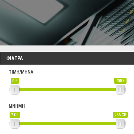
ΦΊΛΤΡΑ
ΤΙΜΉ/ΜΉΝΑ
0 €
700 €
ΜΝΉΜΗ
2 GB
256 GB