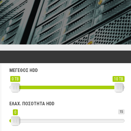
ΜΈΓΕΘΟΣ HDD
0 TB
10 TB
ΕΛΆΧ. ΠΟΣΌΤΗΤΑ HDD
15
0