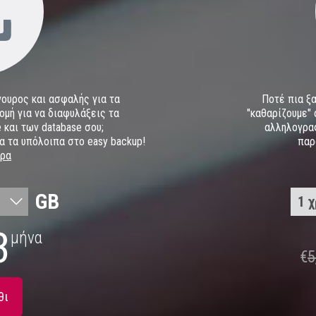
γουρος και ασφαλής για τα
Ποτέ πια ξα
ομή για να διαφυλάξεις τα
"καθαρίζουμε" 
 και των database σου;
αλληλογρα
α τα υπόλοιπα στο easy backup!
παρ
ερα
GB
1 
1 
3
μήνα
€
5
3 
6 
θι
2 