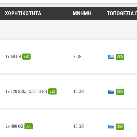
ΧΩΡΗΤΙΚΌΤΗΤΑ
ΜΝΉΜΗ
ΤΟΠΟΘΕΣΊΑ 
1x 60 GB
8 GB
SSD
SSD
1x 120 SSD, 1x500 S GB
16 GB
SSD
SSD
2x 480 GB
16 GB
SSD
SSD