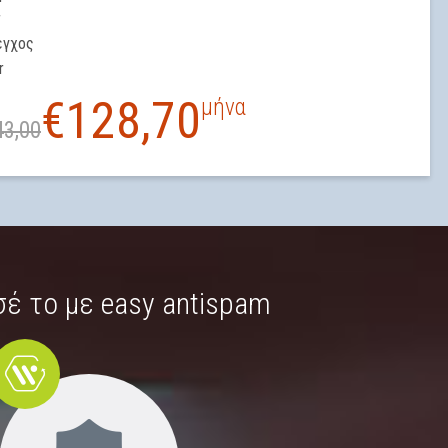
r
εγχος
r
€
128,70
μήνα
43,00
έ το με easy antispam