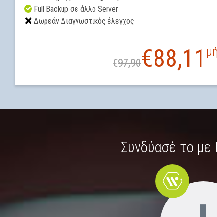
Full Backup σε άλλο Server
Δωρεάν Διαγνωστικός έλεγχος
€
88,11
μ
€
97,90
Συνδύασέ το με 