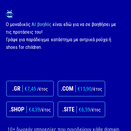
Ο μοναδικός
AI βοηθός
είναι εδώ για να σε βοηθήσει με
τις προτάσεις του!
Γράψε για παράδειγμα: κατάστημα με αντρικά ρούχα ή
shoes for children.
5.99€
/το 1ο έτος
39.00€
Πάρε την προσφορά τώρα!>
.GR
.COM
6.00€
€7,45
€15,90
/έτος
/έτος
/έτος
39.96€
Επώνυμο SSL για το Website
σου
.SHOP
.SITE
€4,39
€6,59
/έτος
/έτος
10+ δωρεάν υπηρεσίες που συνοδεύουν κάθε domain.