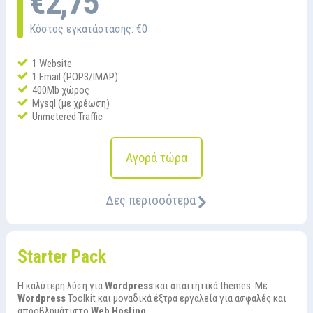
€2,75
Κόστος εγκατάστασης: €0
1 Website
1 Email (POP3/IMAP)
400Mb χώρος
Mysql (με χρέωση)
Unmetered Traffic
Αγορά τώρα
Δες περισσότερα
Starter Pack
Η καλύτερη λύση για
Wordpress
και απαιτητικά themes. Με
Wordpress
Toolkit και μοναδικά έξτρα εργαλεία για ασφαλές και
απροβλημάτιστο
Web Hosting
.