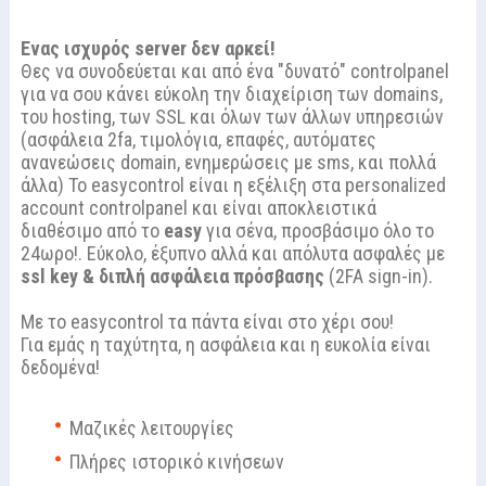
Ενας ισχυρός server δεν αρκεί!
Θες να συνοδεύεται και από ένα "δυνατό" controlpanel
για να σου κάνει εύκολη την διαχείριση των domains,
του hosting, των SSL και όλων των άλλων υπηρεσιών
(ασφάλεια 2fa, τιμολόγια, επαφές, αυτόματες
ανανεώσεις domain, ενημερώσεις με sms, και πολλά
άλλα) Το easycontrol είναι η εξέλιξη στα personalized
account controlpanel και είναι αποκλειστικά
διαθέσιμο από το
easy
για σένα, προσβάσιμο όλο το
24ωρο!. Εύκολο, έξυπνο αλλά και απόλυτα ασφαλές με
ssl key & διπλή ασφάλεια πρόσβασης
(2FA sign-in).
Με το easycontrol τα πάντα είναι στο χέρι σου!
Για εμάς η ταχύτητα, η ασφάλεια και η ευκολία είναι
δεδομένα!
Μαζικές λειτουργίες
Πλήρες ιστορικό κινήσεων