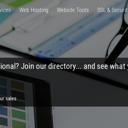
vices
Web Hosting
Website Tools
SSL & Securit
ional? Join our directory... and see what
ur sales