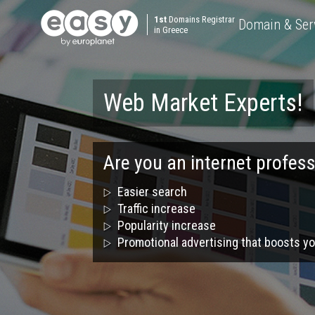
1st
Domains Registrar
Domain & Ser
in Greece
Web Market Experts!
Are you an internet profess
Easier search
Traffic increase
Popularity increase
Promotional advertising that boosts yo