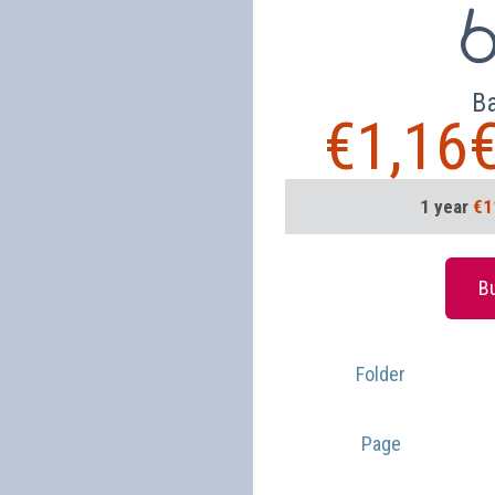
B
€
1,16
1 year
€1
1 mo
Bu
3 mon
6 mon
Folder
Page