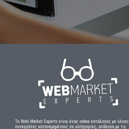
To Web Market Experts είναι ένας οnline κατάλογος με όλους
συνεργάτες κατανεμημένους σε κατηγορίες, ανάλογα με τις