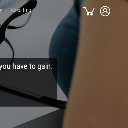
0
y
Reselling
 you have to gain: