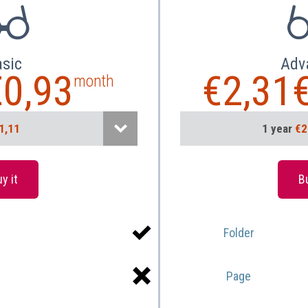
asic
Adv
€
0,93
€
2,31
month
1,11
1 year
€2
nth
€1,10
1 mo
y it
Bu
ths
€3,12
3 mon
ths
€5,91
6 mon
Folder
Page