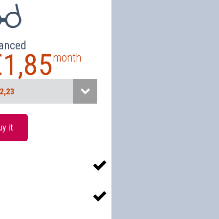
anced
€
1,85
month
2,23
nth
€2,20
y it
ths
€6,25
ths
€11,81