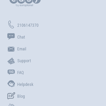
2106147370
Chat
Email
Support
FAQ
Helpdesk
Blog