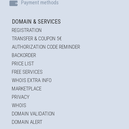
Payment methods
h sales dep by filling in the following
m. For Tech support contact at
ogged in in order to open a new support
asy.gr or open a new ticket via your
ticket
ccount in the myeasypanel.
DOMAIN & SERVICES
have an account you will need tomake one.
REGISTRATION
TRANSFER & COUPON 5€
Full name/Company name:
Continue
AUTHORIZATION CODE REMINDER
BACKORDER
PRICE LIST
Email:
FREE SERVICES
WHOIS EXTRA INFO
MARKETPLACE
Notes:
PRIVACY
WHOIS
DOMAIN VALIDATION
DOMAIN ALERT